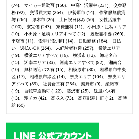
(74)
マイカー通勤可
(150)
中高年活躍中
(231)
交替勤
務
(92)
交通費支給
(264)
伊勢原市
(14)
作業服無償貸
与
(264)
厚木市
(26)
土日祝日休み
(50)
女性活躍中
(100)
寮完備
(243)
寮費無料
(11)
小田原・足柄エリア
(10)
小田原・足柄エリアすべて
(12)
履歴書不要
(260)
平塚市
(11)
愛甲郡愛川町
(14)
日勤勤務
(184)
日払
い・週払いOK
(264)
未経験者歓迎
(257)
横浜エリア
(19)
横浜エリアすべて
(19)
横浜市
(13)
海老名市
(15)
湘南エリア
(83)
湘南エリアすべて
(82)
湘南台
(10)
無料送迎バス有
(15)
相模原市
(30)
相模原市中央
区
(17)
相模原市緑区
(14)
県央エリア
(104)
県央エリ
アすべて
(89)
社員食堂有
(234)
秦野市
(9)
綾瀬市
(19)
自転車通勤可
(122)
藤沢市
(25)
送迎バス有
(13)
駅チカ
(42)
高収入
(73)
高座郡寒川町
(12)
高時
給
(66)