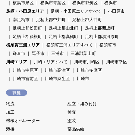
横浜市泉区
横浜市青葉区
横浜市都筑区
横浜市
足柄・小田原エリア
足柄・小田原エリアすべて
小田原市
南足柄市
足柄上郡中井町
足柄上郡大井町
足柄上郡松田町
足柄上郡山北町
足柄上郡開成町
足柄上郡箱根町
足柄上郡真鶴町
足柄上郡湯河原町
横須賀三浦エリア
横須賀三浦エリアすべて
横須賀市
鎌倉市
逗子市
三浦市
三浦郡葉山町
川崎エリア
川崎エリアすべて
川崎市川崎区
川崎市幸区
川崎市中原区
川崎市高津区
川崎市多摩区
川崎市宮前区
川崎市麻生区
川崎市
職種
物流
組立・組み付け
加工
検査
機械オペレーター
塗装
溶接
部品供給