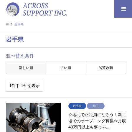
検索
岩手県
岩手県
並べ替え条件
新しい順
古い順
閲覧数順
1件中 1件を表示
岩手県
加工
☆地元で正社員になろう！新工
場でのオープニング募集☆月収
40万円以上も夢じゃ…