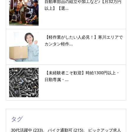
自動車部品の組立や加工など♪【月32万円
以上】【選...
【軽作業がしたい人必見！】寒川エリアで
カンタン軽作...
【未経験者こそ歓迎】時給1300円以上・
日勤専属・...
タグ
30代活躍中
(233)
バイク通勤可
(215)
ピックアップ求人