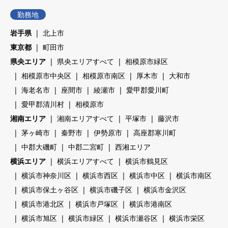
勤務地
岩手県
北上市
東京都
町田市
県央エリア
県央エリアすべて
相模原市緑区
相模原市中央区
相模原市南区
厚木市
大和市
海老名市
座間市
綾瀬市
愛甲郡愛川町
愛甲郡清川村
相模原市
湘南エリア
湘南エリアすべて
平塚市
藤沢市
茅ヶ崎市
秦野市
伊勢原市
高座郡寒川町
中郡大磯町
中郡二宮町
西湘エリア
横浜エリア
横浜エリアすべて
横浜市鶴見区
横浜市神奈川区
横浜市西区
横浜市中区
横浜市南区
横浜市保土ヶ谷区
横浜市磯子区
横浜市金沢区
横浜市港北区
横浜市戸塚区
横浜市港南区
横浜市旭区
横浜市緑区
横浜市瀬谷区
横浜市栄区