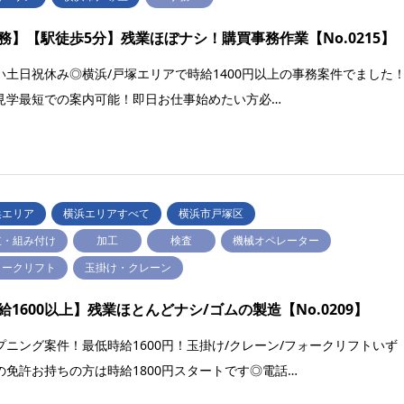
務】【駅徒歩5分】残業ほぼナシ！購買事務作業【No.0215】
い土日祝休み◎横浜/戸塚エリアで時給1400円以上の事務案件でました
見学最短での案内可能！即日お仕事始めたい方必…
浜エリア
横浜エリアすべて
横浜市戸塚区
立・組み付け
加工
検査
機械オペレーター
ォークリフト
玉掛け・クレーン
給1600以上】残業ほとんどナシ/ゴムの製造【No.0209】
プニング案件！最低時給1600円！玉掛け/クレーン/フォークリフトいず
の免許お持ちの方は時給1800円スタートです◎電話…