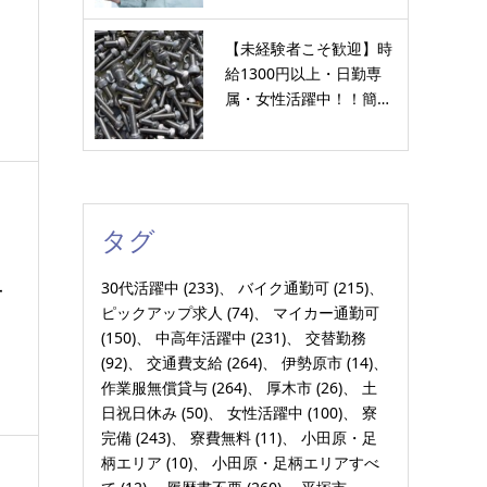
【未経験者こそ歓迎】時
給1300円以上・日勤専
接
属・女性活躍中！！簡…
タグ
30代活躍中
(233)
バイク通勤可
(215)
子
ピックアップ求人
(74)
マイカー通勤可
(150)
中高年活躍中
(231)
交替勤務
(92)
交通費支給
(264)
伊勢原市
(14)
作業服無償貸与
(264)
厚木市
(26)
土
日祝日休み
(50)
女性活躍中
(100)
寮
完備
(243)
寮費無料
(11)
小田原・足
柄エリア
(10)
小田原・足柄エリアすべ