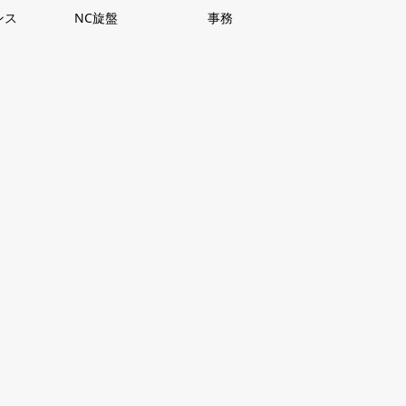
ンス
NC旋盤
事務