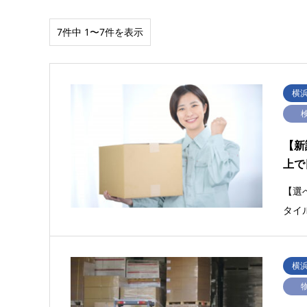
7件中 1〜7件を表示
横
【新
上で
【選
タイ
横