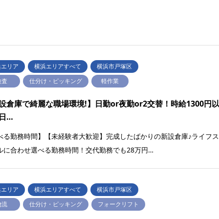
浜エリア
横浜エリアすべて
横浜市戸塚区
検査
仕分け・ピッキング
軽作業
設倉庫で綺麗な職場環境!】日勤or夜勤or2交替！時給1300円
日…
べる勤務時間】【未経験者大歓迎】完成したばかりの新設倉庫♪ライフ
ルに合わせ選べる勤務時間！交代勤務でも28万円…
浜エリア
横浜エリアすべて
横浜市戸塚区
物流
仕分け・ピッキング
フォークリフト