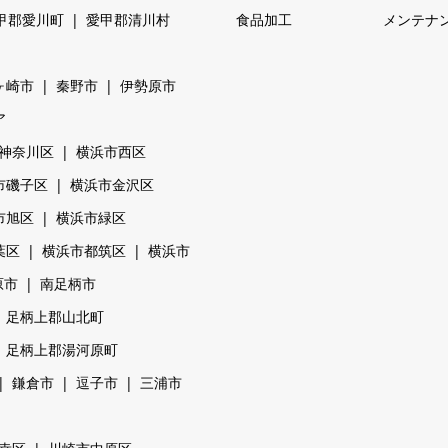
甲郡愛川町
愛甲郡清川村
食品加工
メンテナ
ヶ崎市
秦野市
伊勢原市
ア
神奈川区
横浜市西区
市磯子区
横浜市金沢区
市旭区
横浜市緑区
葉区
横浜市都筑区
横浜市
原市
南足柄市
足柄上郡山北町
足柄上郡湯河原町
鎌倉市
逗子市
三浦市