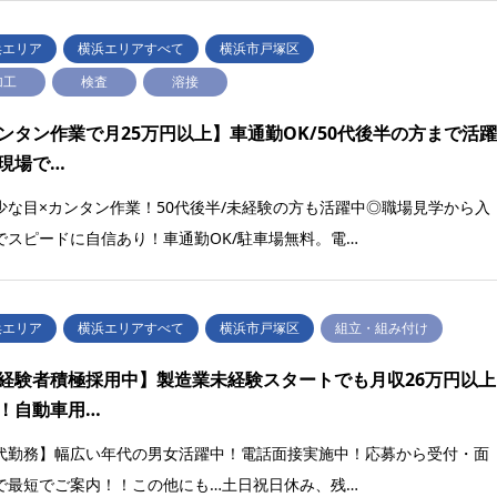
浜エリア
横浜エリアすべて
横浜市戸塚区
加工
検査
溶接
ンタン作業で月25万円以上】車通勤OK/50代後半の方まで活
現場で…
少な目×カンタン作業！50代後半/未経験の方も活躍中◎職場見学から入
でスピードに自信あり！車通勤OK/駐車場無料。電…
浜エリア
横浜エリアすべて
横浜市戸塚区
組立・組み付け
経験者積極採用中】製造業未経験スタートでも月収26万円以上
！自動車用…
代勤務】幅広い年代の男女活躍中！電話面接実施中！応募から受付・面
で最短でご案内！！この他にも…土日祝日休み、残…