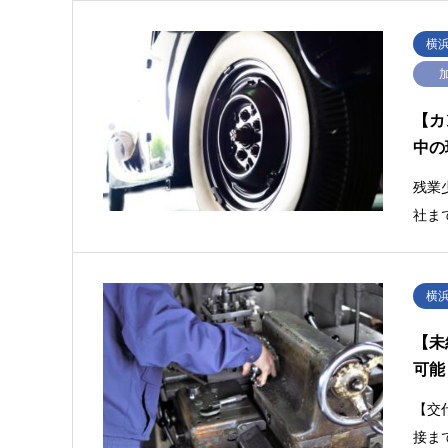
横
【カ
中の
残業
社ま
横
【未
可能
【交
接ま