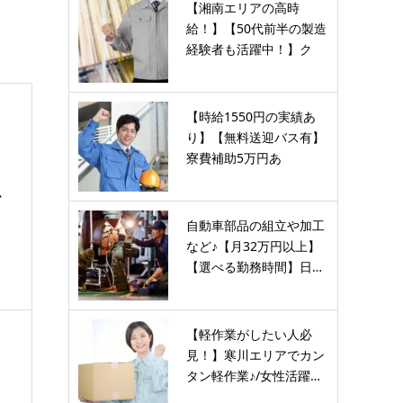
【湘南エリアの高時
給！】【50代前半の製造
経験者も活躍中！】ク
リ…
【時給1550円の実績あ
り】【無料送迎バス有】
寮費補助5万円あ
り！？…
以
自動車部品の組立や加工
など♪【月32万円以上】
ス
【選べる勤務時間】日…
【軽作業がしたい人必
見！】寒川エリアでカン
タン軽作業♪/女性活躍…