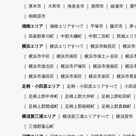
厚木市
大和市
海老名市
座間市
綾瀬市
愛
相模原市
湘南エリア
湘南エリアすべて
平塚市
藤沢市
茅
高座郡寒川町
中郡大磯町
中郡二宮町
西湘エリ
横浜エリア
横浜エリアすべて
横浜市鶴見区
横浜市
横浜市中区
横浜市南区
横浜市保土ヶ谷区
横浜
横浜市港北区
横浜市戸塚区
横浜市港南区
横浜
横浜市瀬谷区
横浜市栄区
横浜市泉区
横浜市青
足柄・小田原エリア
足柄・小田原エリアすべて
小田
足柄上郡中井町
足柄上郡大井町
足柄上郡松田町
足柄上郡開成町
足柄上郡箱根町
足柄上郡真鶴町
横須賀三浦エリア
横須賀三浦エリアすべて
横須賀市
三浦郡葉山町