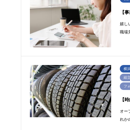
【事
嬉し
職場
横
組
フ
【時
オー
れか