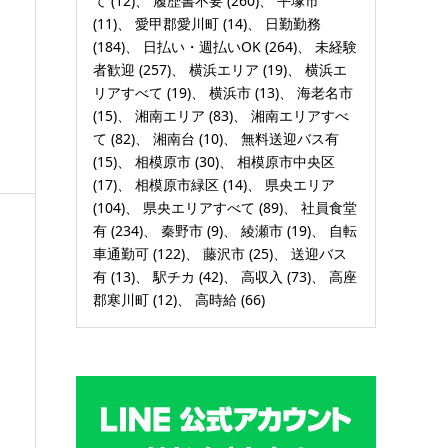
て
(12)
履歴書不要
(260)
平塚市
(11)
愛甲郡愛川町
(14)
日勤勤務
(184)
日払い・週払いOK
(264)
未経験
者歓迎
(257)
横浜エリア
(19)
横浜エ
！
リアすべて
(19)
横浜市
(13)
海老名市
(15)
湘南エリア
(83)
湘南エリアすべ
て
(82)
湘南台
(10)
無料送迎バス有
(15)
相模原市
(30)
相模原市中央区
(17)
相模原市緑区
(14)
県央エリア
(104)
県央エリアすべて
(89)
社員食堂
有
(234)
秦野市
(9)
綾瀬市
(19)
自転
車通勤可
(122)
藤沢市
(25)
送迎バス
有
(13)
駅チカ
(42)
高収入
(73)
高座
郡寒川町
(12)
高時給
(66)