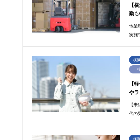
【横
勤も
他業
実施
横
【軽
やラ
【未
代の
横