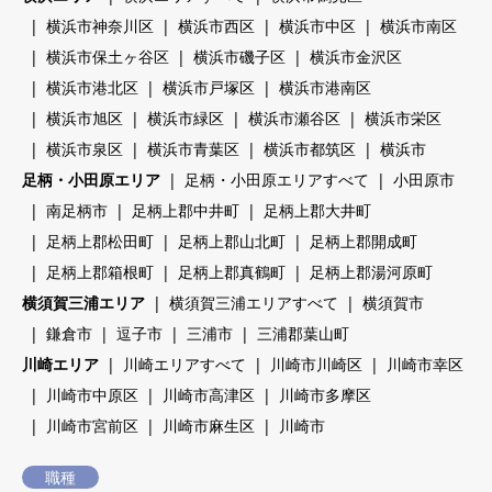
横浜市神奈川区
横浜市西区
横浜市中区
横浜市南区
横浜市保土ヶ谷区
横浜市磯子区
横浜市金沢区
横浜市港北区
横浜市戸塚区
横浜市港南区
横浜市旭区
横浜市緑区
横浜市瀬谷区
横浜市栄区
横浜市泉区
横浜市青葉区
横浜市都筑区
横浜市
足柄・小田原エリア
足柄・小田原エリアすべて
小田原市
南足柄市
足柄上郡中井町
足柄上郡大井町
足柄上郡松田町
足柄上郡山北町
足柄上郡開成町
足柄上郡箱根町
足柄上郡真鶴町
足柄上郡湯河原町
横須賀三浦エリア
横須賀三浦エリアすべて
横須賀市
鎌倉市
逗子市
三浦市
三浦郡葉山町
川崎エリア
川崎エリアすべて
川崎市川崎区
川崎市幸区
川崎市中原区
川崎市高津区
川崎市多摩区
川崎市宮前区
川崎市麻生区
川崎市
職種