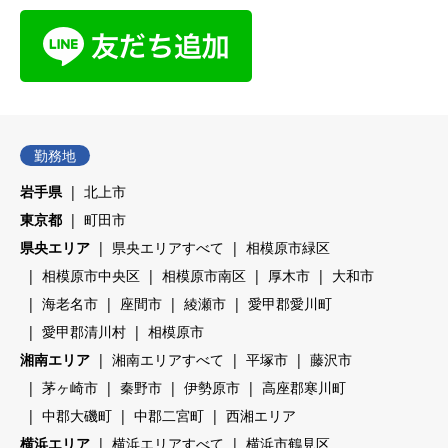
勤務地
岩手県
北上市
東京都
町田市
県央エリア
県央エリアすべて
相模原市緑区
相模原市中央区
相模原市南区
厚木市
大和市
海老名市
座間市
綾瀬市
愛甲郡愛川町
愛甲郡清川村
相模原市
湘南エリア
湘南エリアすべて
平塚市
藤沢市
茅ヶ崎市
秦野市
伊勢原市
高座郡寒川町
中郡大磯町
中郡二宮町
西湘エリア
横浜エリア
横浜エリアすべて
横浜市鶴見区