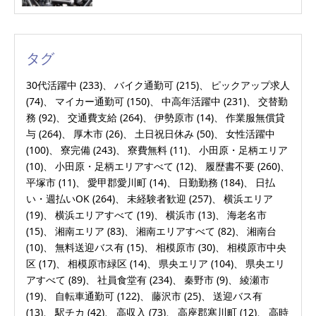
タグ
30代活躍中
(233)
バイク通勤可
(215)
ピックアップ求人
(74)
マイカー通勤可
(150)
中高年活躍中
(231)
交替勤
務
(92)
交通費支給
(264)
伊勢原市
(14)
作業服無償貸
与
(264)
厚木市
(26)
土日祝日休み
(50)
女性活躍中
(100)
寮完備
(243)
寮費無料
(11)
小田原・足柄エリア
(10)
小田原・足柄エリアすべて
(12)
履歴書不要
(260)
平塚市
(11)
愛甲郡愛川町
(14)
日勤勤務
(184)
日払
い・週払いOK
(264)
未経験者歓迎
(257)
横浜エリア
(19)
横浜エリアすべて
(19)
横浜市
(13)
海老名市
(15)
湘南エリア
(83)
湘南エリアすべて
(82)
湘南台
(10)
無料送迎バス有
(15)
相模原市
(30)
相模原市中央
区
(17)
相模原市緑区
(14)
県央エリア
(104)
県央エリ
アすべて
(89)
社員食堂有
(234)
秦野市
(9)
綾瀬市
(19)
自転車通勤可
(122)
藤沢市
(25)
送迎バス有
(13)
駅チカ
(42)
高収入
(73)
高座郡寒川町
(12)
高時