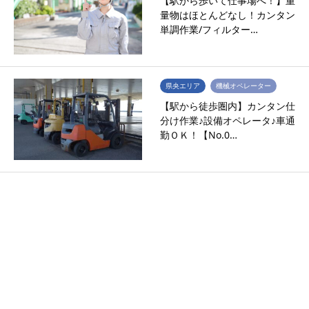
【駅から歩いて仕事場へ！】重
量物はほとんどなし！カンタン
単調作業/フィルター…
県央エリア
機械オペレーター
【駅から徒歩圏内】カンタン仕
分け作業♪設備オペレータ♪車通
勤ＯＫ！【No.0…
県央エリア
物流
◎超！駅近の軽作業◎実質作業
は3時間程度？！土日祝休みで
日勤専属！？事務用備…
湘南エリア
組立・組み付け