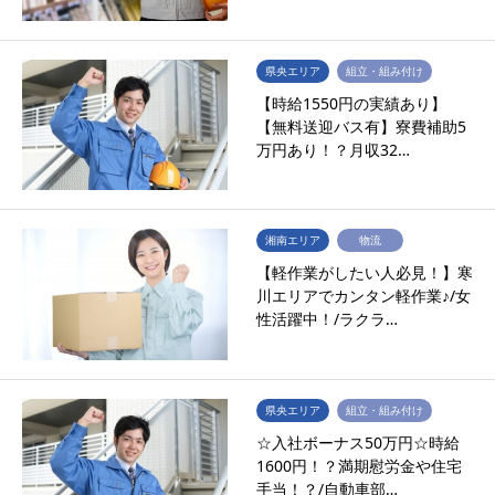
県央エリア
組立・組み付け
【時給1550円の実績あり】
【無料送迎バス有】寮費補助5
万円あり！？月収32…
湘南エリア
物流
【軽作業がしたい人必見！】寒
川エリアでカンタン軽作業♪/女
性活躍中！/ラクラ…
県央エリア
組立・組み付け
☆入社ボーナス50万円☆時給
1600円！？満期慰労金や住宅
手当！？/自動車部…