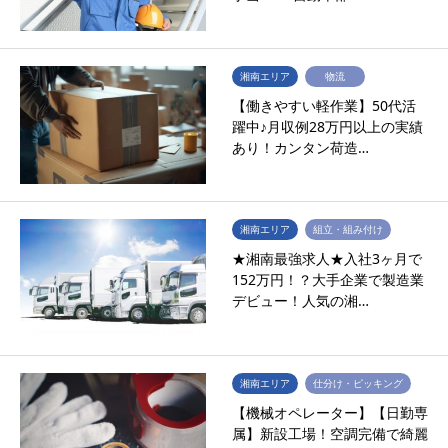
湘南エリア
物流
【働きやすい軽作業】50代活
躍中♪月収例28万円以上の実績
あり！カンタン荷造…
湘南エリア
組立・組み付け
★湘南最強求人★入社3ヶ月で
152万円！？大手企業で製造業
デビュー！人気の湘…
湘南エリア
仕分け・ピッキング
【機械オペレーター】【日勤専
属】新設工場！空調完備で綺麗