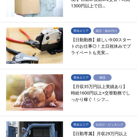
1300円以上で日…
県央エリア
組立・組み付け
【日勤勤務】嬉しい9:00スター
トのお仕事◎！土日祝休みでプ
ライベートも充実…
県央エリア
物流
【月収35万円以上実績あり】
時給1600円以上×交替勤務でし
っかり稼ぐ！シフ…
県央エリア
仕分け・ピッキング
【日勤専属】月収29万円以上