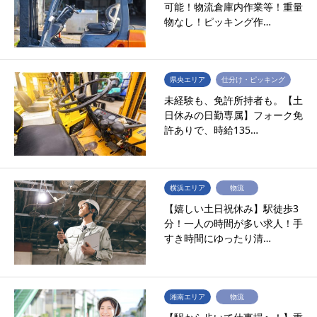
可能！物流倉庫内作業等！重量
物なし！ピッキング作…
県央エリア
仕分け・ピッキング
未経験も、免許所持者も。【土
日休みの日勤専属】フォーク免
許ありで、時給135…
横浜エリア
物流
【嬉しい土日祝休み】駅徒歩3
分！一人の時間が多い求人！手
すき時間にゆったり清…
湘南エリア
物流