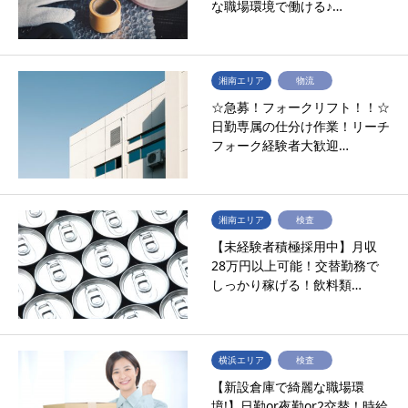
な職場環境で働ける♪…
湘南エリア
物流
☆急募！フォークリフト！！☆
日勤専属の仕分け作業！リーチ
フォーク経験者大歓迎…
湘南エリア
検査
【未経験者積極採用中】月収
28万円以上可能！交替勤務で
しっかり稼げる！飲料類…
横浜エリア
検査
【新設倉庫で綺麗な職場環
境!】日勤or夜勤or2交替！時給