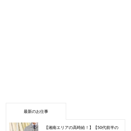
毎月ボーナス貰っていいんです
か？【駅チカ】家賃補助＆精勤
手当！高時給1500…
湘南エリア
物流
☆期待の新着、参上！！☆【土
日祝休み】日勤専属♪/経験者は
1600円スタート…
85件中 1〜20件を表示


最新のお仕事
【湘南エリアの高時給！】【50代前半の