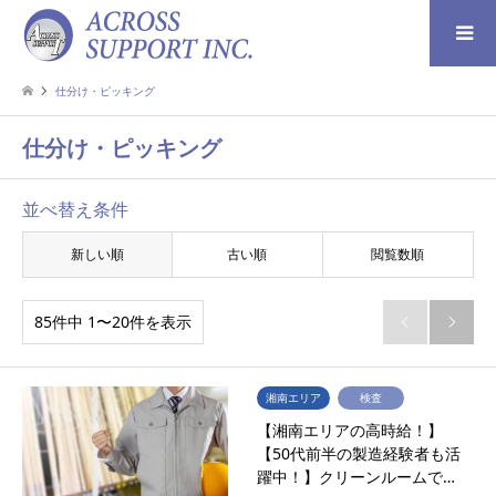
検索
仕分け・ピッキング
仕分け・ピッキング
並べ替え条件
新しい順
古い順
閲覧数順
85件中 1〜20件を表示


湘南エリア
検査
【湘南エリアの高時給！】
【50代前半の製造経験者も活
躍中！】クリーンルームで…