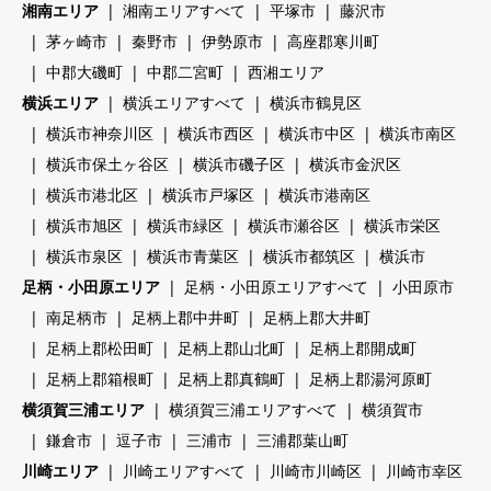
湘南エリア
湘南エリアすべて
平塚市
藤沢市
茅ヶ崎市
秦野市
伊勢原市
高座郡寒川町
中郡大磯町
中郡二宮町
西湘エリア
横浜エリア
横浜エリアすべて
横浜市鶴見区
横浜市神奈川区
横浜市西区
横浜市中区
横浜市南区
横浜市保土ヶ谷区
横浜市磯子区
横浜市金沢区
横浜市港北区
横浜市戸塚区
横浜市港南区
横浜市旭区
横浜市緑区
横浜市瀬谷区
横浜市栄区
横浜市泉区
横浜市青葉区
横浜市都筑区
横浜市
足柄・小田原エリア
足柄・小田原エリアすべて
小田原市
南足柄市
足柄上郡中井町
足柄上郡大井町
足柄上郡松田町
足柄上郡山北町
足柄上郡開成町
足柄上郡箱根町
足柄上郡真鶴町
足柄上郡湯河原町
横須賀三浦エリア
横須賀三浦エリアすべて
横須賀市
鎌倉市
逗子市
三浦市
三浦郡葉山町
川崎エリア
川崎エリアすべて
川崎市川崎区
川崎市幸区