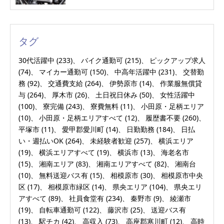
タグ
30代活躍中
(233)
バイク通勤可
(215)
ピックアップ求人
(74)
マイカー通勤可
(150)
中高年活躍中
(231)
交替勤
務
(92)
交通費支給
(264)
伊勢原市
(14)
作業服無償貸
与
(264)
厚木市
(26)
土日祝日休み
(50)
女性活躍中
(100)
寮完備
(243)
寮費無料
(11)
小田原・足柄エリア
(10)
小田原・足柄エリアすべて
(12)
履歴書不要
(260)
平塚市
(11)
愛甲郡愛川町
(14)
日勤勤務
(184)
日払
い・週払いOK
(264)
未経験者歓迎
(257)
横浜エリア
(19)
横浜エリアすべて
(19)
横浜市
(13)
海老名市
(15)
湘南エリア
(83)
湘南エリアすべて
(82)
湘南台
(10)
無料送迎バス有
(15)
相模原市
(30)
相模原市中央
区
(17)
相模原市緑区
(14)
県央エリア
(104)
県央エリ
アすべて
(89)
社員食堂有
(234)
秦野市
(9)
綾瀬市
(19)
自転車通勤可
(122)
藤沢市
(25)
送迎バス有
(13)
駅チカ
(42)
高収入
(73)
高座郡寒川町
(12)
高時