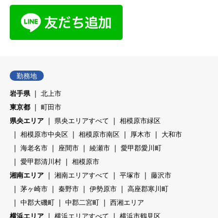
勤務地
岩手県
北上市
東京都
町田市
県央エリア
県央エリアすべて
相模原市緑区
相模原市中央区
相模原市南区
厚木市
大和市
海老名市
座間市
綾瀬市
愛甲郡愛川町
愛甲郡清川村
相模原市
湘南エリア
湘南エリアすべて
平塚市
藤沢市
茅ヶ崎市
秦野市
伊勢原市
高座郡寒川町
中郡大磯町
中郡二宮町
西湘エリア
横浜エリア
横浜エリアすべて
横浜市鶴見区