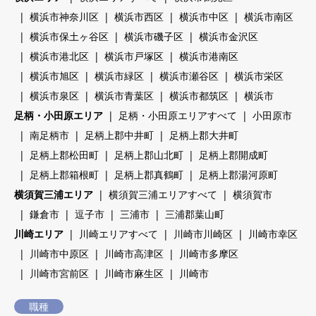
横浜市神奈川区
横浜市西区
横浜市中区
横浜市南区
横浜市保土ヶ谷区
横浜市磯子区
横浜市金沢区
横浜市港北区
横浜市戸塚区
横浜市港南区
横浜市旭区
横浜市緑区
横浜市瀬谷区
横浜市栄区
横浜市泉区
横浜市青葉区
横浜市都筑区
横浜市
足柄・小田原エリア
足柄・小田原エリアすべて
小田原市
南足柄市
足柄上郡中井町
足柄上郡大井町
足柄上郡松田町
足柄上郡山北町
足柄上郡開成町
足柄上郡箱根町
足柄上郡真鶴町
足柄上郡湯河原町
横須賀三浦エリア
横須賀三浦エリアすべて
横須賀市
鎌倉市
逗子市
三浦市
三浦郡葉山町
川崎エリア
川崎エリアすべて
川崎市川崎区
川崎市幸区
川崎市中原区
川崎市高津区
川崎市多摩区
川崎市宮前区
川崎市麻生区
川崎市
職種