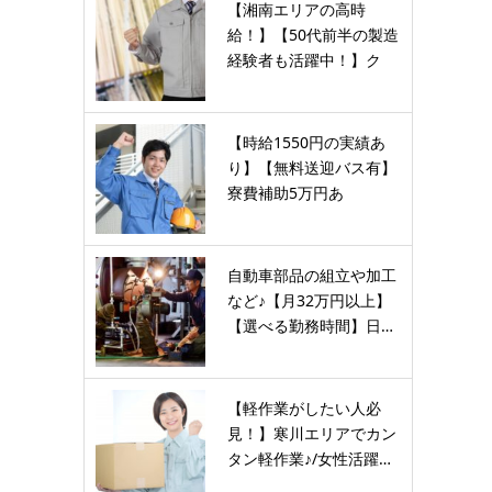
【湘南エリアの高時
給！】【50代前半の製造
経験者も活躍中！】ク
リ…
【時給1550円の実績あ
り】【無料送迎バス有】
寮費補助5万円あ
り！？…
自動車部品の組立や加工
など♪【月32万円以上】
【選べる勤務時間】日…
【軽作業がしたい人必
見！】寒川エリアでカン
タン軽作業♪/女性活躍…