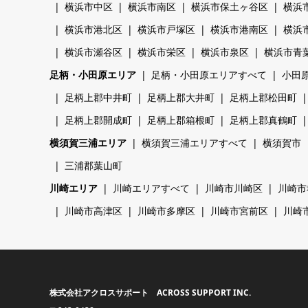
横浜市中区
横浜市南区
横浜市保土ヶ谷区
横浜
横浜市港北区
横浜市戸塚区
横浜市港南区
横浜
横浜市瀬谷区
横浜市栄区
横浜市泉区
横浜市青
足柄・小田原エリア
足柄・小田原エリアすべて
小田
足柄上郡中井町
足柄上郡大井町
足柄上郡松田町
足柄上郡開成町
足柄上郡箱根町
足柄上郡真鶴町
横須賀三浦エリア
横須賀三浦エリアすべて
横須賀市
三浦郡葉山町
川崎エリア
川崎エリアすべて
川崎市川崎区
川崎市
川崎市高津区
川崎市多摩区
川崎市宮前区
川崎
株式会社アクロスサポート ACROSS SUPPORT INC.