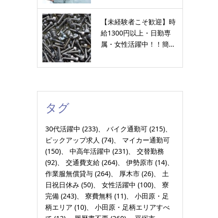
【未経験者こそ歓迎】時
給1300円以上・日勤専
属・女性活躍中！！簡…
タグ
30代活躍中
(233)
バイク通勤可
(215)
ピックアップ求人
(74)
マイカー通勤可
(150)
中高年活躍中
(231)
交替勤務
(92)
交通費支給
(264)
伊勢原市
(14)
作業服無償貸与
(264)
厚木市
(26)
土
日祝日休み
(50)
女性活躍中
(100)
寮
完備
(243)
寮費無料
(11)
小田原・足
柄エリア
(10)
小田原・足柄エリアすべ