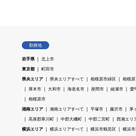
勤務地
岩手県
北上市
東京都
町田市
県央エリア
県央エリアすべて
相模原市緑区
相模原
厚木市
大和市
海老名市
座間市
綾瀬市
愛
相模原市
湘南エリア
湘南エリアすべて
平塚市
藤沢市
茅
高座郡寒川町
中郡大磯町
中郡二宮町
西湘エリ
横浜エリア
横浜エリアすべて
横浜市鶴見区
横浜市