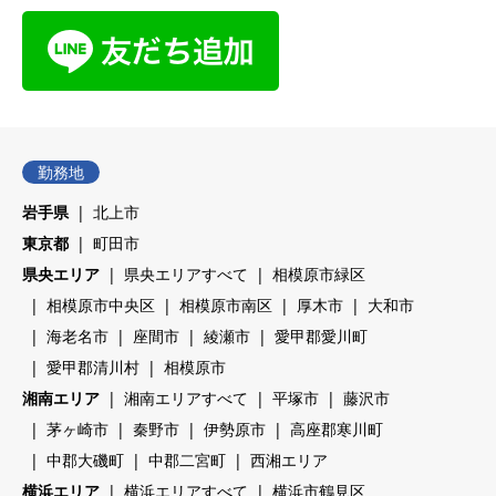
勤務地
岩手県
北上市
東京都
町田市
県央エリア
県央エリアすべて
相模原市緑区
相模原市中央区
相模原市南区
厚木市
大和市
海老名市
座間市
綾瀬市
愛甲郡愛川町
愛甲郡清川村
相模原市
湘南エリア
湘南エリアすべて
平塚市
藤沢市
茅ヶ崎市
秦野市
伊勢原市
高座郡寒川町
中郡大磯町
中郡二宮町
西湘エリア
横浜エリア
横浜エリアすべて
横浜市鶴見区