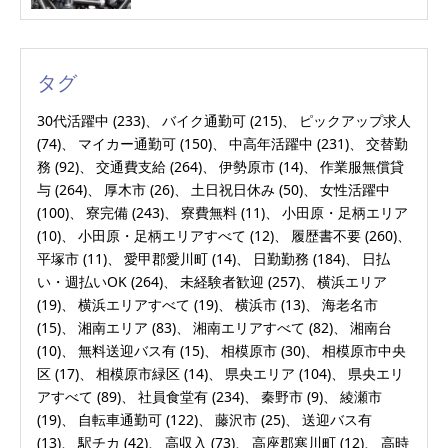
タグ
30代活躍中
(233)
バイク通勤可
(215)
ピックアップ求人
(74)
マイカー通勤可
(150)
中高年活躍中
(231)
交替勤
務
(92)
交通費支給
(264)
伊勢原市
(14)
作業服無償貸
与
(264)
厚木市
(26)
土日祝日休み
(50)
女性活躍中
(100)
寮完備
(243)
寮費無料
(11)
小田原・足柄エリア
(10)
小田原・足柄エリアすべて
(12)
履歴書不要
(260)
平塚市
(11)
愛甲郡愛川町
(14)
日勤勤務
(184)
日払
い・週払いOK
(264)
未経験者歓迎
(257)
横浜エリア
(19)
横浜エリアすべて
(19)
横浜市
(13)
海老名市
(15)
湘南エリア
(83)
湘南エリアすべて
(82)
湘南台
(10)
無料送迎バス有
(15)
相模原市
(30)
相模原市中央
区
(17)
相模原市緑区
(14)
県央エリア
(104)
県央エリ
アすべて
(89)
社員食堂有
(234)
秦野市
(9)
綾瀬市
(19)
自転車通勤可
(122)
藤沢市
(25)
送迎バス有
(13)
駅チカ
(42)
高収入
(73)
高座郡寒川町
(12)
高時