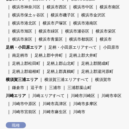
横浜市神奈川区
横浜市西区
横浜市中区
横浜市南区
横浜市保土ヶ谷区
横浜市磯子区
横浜市金沢区
横浜市港北区
横浜市戸塚区
横浜市港南区
横浜市旭区
横浜市緑区
横浜市瀬谷区
横浜市栄区
横浜市泉区
横浜市青葉区
横浜市都筑区
横浜市
足柄・小田原エリア
足柄・小田原エリアすべて
小田原市
南足柄市
足柄上郡中井町
足柄上郡大井町
足柄上郡松田町
足柄上郡山北町
足柄上郡開成町
足柄上郡箱根町
足柄上郡真鶴町
足柄上郡湯河原町
横須賀三浦エリア
横須賀三浦エリアすべて
横須賀市
鎌倉市
逗子市
三浦市
三浦郡葉山町
川崎エリア
川崎エリアすべて
川崎市川崎区
川崎市幸区
川崎市中原区
川崎市高津区
川崎市多摩区
川崎市宮前区
川崎市麻生区
川崎市
職種