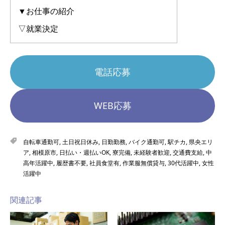
▼お仕事の紹介
▽就業決定
電話応募
WEB応募
自転車通勤可
,
土日祝日休み
,
日勤勤務
,
バイク通勤可
,
駅チカ
,
県央エリ
ア
,
相模原市
,
日払い・週払いOK
,
寮完備
,
未経験者歓迎
,
交通費支給
,
中
高年活躍中
,
履歴書不要
,
社員食堂有
,
作業服無償貸与
,
30代活躍中
,
女性
活躍中
関連記事