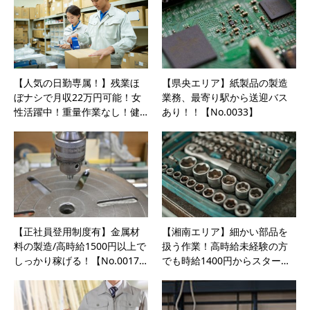
【人気の日勤専属！】残業ほ
【県央エリア】紙製品の製造
ぼナシで月収22万円可能！女
業務、最寄り駅から送迎バス
性活躍中！重量作業なし！健…
あり！！【No.0033】
【正社員登用制度有】金属材
【湘南エリア】細かい部品を
料の製造/高時給1500円以上で
扱う作業！高時給未経験の方
しっかり稼げる！【No.0017…
でも時給1400円からスター…