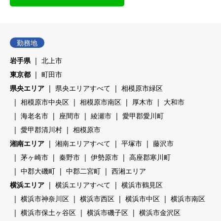
勤務地
岩手県
北上市
東京都
町田市
県央エリア
県央エリアすべて
相模原市緑区
相模原市中央区
相模原市南区
厚木市
大和市
海老名市
座間市
綾瀬市
愛甲郡愛川町
愛甲郡清川村
相模原市
湘南エリア
湘南エリアすべて
平塚市
藤沢市
茅ヶ崎市
秦野市
伊勢原市
高座郡寒川町
中郡大磯町
中郡二宮町
西湘エリア
横浜エリア
横浜エリアすべて
横浜市鶴見区
横浜市神奈川区
横浜市西区
横浜市中区
横浜市南区
横浜市保土ヶ谷区
横浜市磯子区
横浜市金沢区