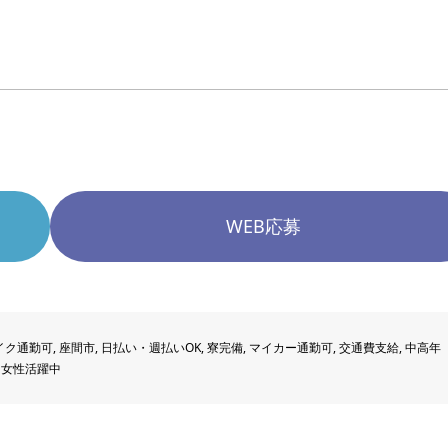
WEB応募
イク通勤可
,
座間市
,
日払い・週払いOK
,
寮完備
,
マイカー通勤可
,
交通費支給
,
中高年
,
女性活躍中