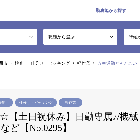
勤務地から探す
職種から選ぶ
時給
間市
検査
仕分け・ピッキング
軽作業
☆車通勤どんとこい！！☆【
検査
仕分け・ピッキング
軽作業
☆【土日祝休み】日勤専属♪/機械
ど【No.0295】