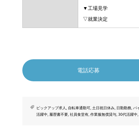
▼工場見学
▽就業決定
電話応募
ピックアップ求人
,
自転車通勤可
,
土日祝日休み
,
日勤勤務
,
バ
活躍中
,
履歴書不要
,
社員食堂有
,
作業服無償貸与
,
30代活躍中