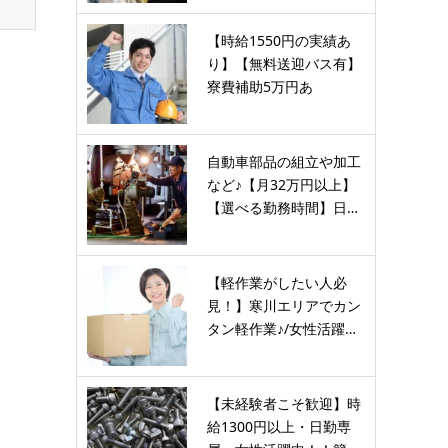
【時給1550円の実績あ
り】【無料送迎バス有】
寮費補助5万円あ
り！？…
自動車部品の組立や加工
など♪【月32万円以上】
【選べる勤務時間】日…
【軽作業がしたい人必
見！】寒川エリアでカン
タン軽作業♪/女性活躍…
【未経験者こそ歓迎】時
給1300円以上・日勤専