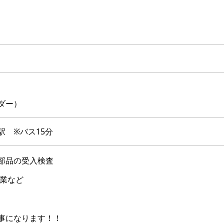
）
ダー）
駅 ※バス15分
部品の受入検査
作業など
事になります！！