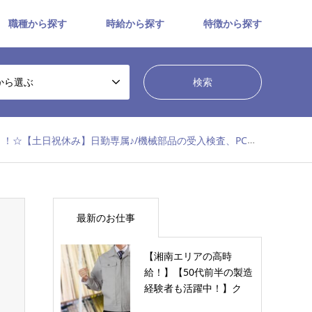
職種から探す
時給から探す
特徴から探す
から選ぶ
土日祝休み】日勤専属♪/機械部品の受入検査、PC入力など【No.0295】
最新のお仕事
【湘南エリアの高時
給！】【50代前半の製造
経験者も活躍中！】ク
リ…