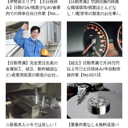
【伊勢原エリア】【土日祝休
【日勤専属】空調完備の綺麗
み】日勤のみ/残業少なめ/倉庫
な職場環境/残業ほとんどな
内での簡単仕分け作業【No.…
し！/配管等の製造のお仕事/…
【日勤専属】完全受注生産の
【組立】日勤専属で月26万円
金属加工、組立、動作確認な
以上可◎土日祝休み/半自動溶
ど♪産業用装置の製造のお仕…
接作業【No.0213】
☆新着求人☆今では珍しい！
【重量作業なし＆無料送迎バ