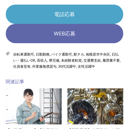
電話応募
WEB応募
自転車通勤可
,
日勤勤務
,
バイク通勤可
,
駅チカ
,
相模原市中央区
,
日払
い・週払いOK
,
高収入
,
寮完備
,
未経験者歓迎
,
交通費支給
,
履歴書不要
,
社員食堂有
,
作業服無償貸与
,
30代活躍中
,
女性活躍中
関連記事