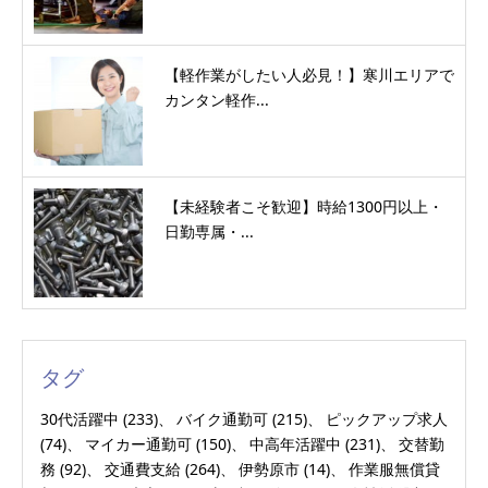
【軽作業がしたい人必見！】寒川エリアで
カンタン軽作...
【未経験者こそ歓迎】時給1300円以上・
日勤専属・...
タグ
30代活躍中
(233)
バイク通勤可
(215)
ピックアップ求人
(74)
マイカー通勤可
(150)
中高年活躍中
(231)
交替勤
務
(92)
交通費支給
(264)
伊勢原市
(14)
作業服無償貸