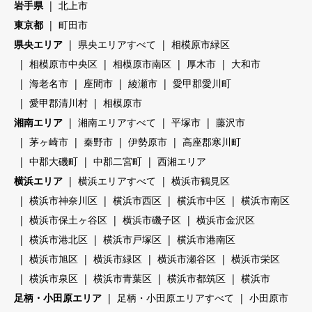
岩手県
北上市
東京都
町田市
県央エリア
県央エリアすべて
相模原市緑区
相模原市中央区
相模原市南区
厚木市
大和市
海老名市
座間市
綾瀬市
愛甲郡愛川町
愛甲郡清川村
相模原市
湘南エリア
湘南エリアすべて
平塚市
藤沢市
茅ヶ崎市
秦野市
伊勢原市
高座郡寒川町
中郡大磯町
中郡二宮町
西湘エリア
横浜エリア
横浜エリアすべて
横浜市鶴見区
横浜市神奈川区
横浜市西区
横浜市中区
横浜市南区
横浜市保土ヶ谷区
横浜市磯子区
横浜市金沢区
横浜市港北区
横浜市戸塚区
横浜市港南区
横浜市旭区
横浜市緑区
横浜市瀬谷区
横浜市栄区
横浜市泉区
横浜市青葉区
横浜市都筑区
横浜市
足柄・小田原エリア
足柄・小田原エリアすべて
小田原市