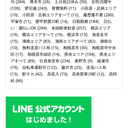
与
(264)
厚木市
(26)
土日祝日休み
(50)
女性活躍中
(100)
寮完備
(243)
寮費無料
(11)
小田原・足柄エリア
(10)
小田原・足柄エリアすべて
(12)
履歴書不要
(260)
平塚市
(11)
愛甲郡愛川町
(14)
日勤勤務
(184)
日払
い・週払いOK
(264)
未経験者歓迎
(257)
横浜エリア
(19)
横浜エリアすべて
(19)
横浜市
(13)
海老名市
(15)
湘南エリア
(83)
湘南エリアすべて
(82)
湘南台
(10)
無料送迎バス有
(15)
相模原市
(30)
相模原市中央
区
(17)
相模原市緑区
(14)
県央エリア
(104)
県央エリ
アすべて
(89)
社員食堂有
(234)
秦野市
(9)
綾瀬市
(19)
自転車通勤可
(122)
藤沢市
(25)
送迎バス有
(13)
駅チカ
(42)
高収入
(73)
高座郡寒川町
(12)
高時
給
(66)