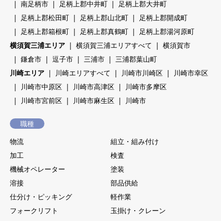
南足柄市
足柄上郡中井町
足柄上郡大井町
足柄上郡松田町
足柄上郡山北町
足柄上郡開成町
足柄上郡箱根町
足柄上郡真鶴町
足柄上郡湯河原町
横須賀三浦エリア
横須賀三浦エリアすべて
横須賀市
鎌倉市
逗子市
三浦市
三浦郡葉山町
川崎エリア
川崎エリアすべて
川崎市川崎区
川崎市幸区
川崎市中原区
川崎市高津区
川崎市多摩区
川崎市宮前区
川崎市麻生区
川崎市
職種
物流
組立・組み付け
加工
検査
機械オペレーター
塗装
溶接
部品供給
仕分け・ピッキング
軽作業
フォークリフト
玉掛け・クレーン