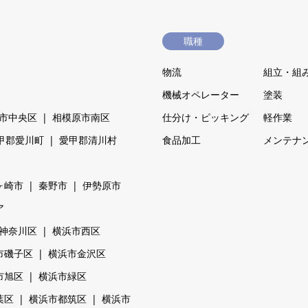
職種
物流
組立・組
機械オペレーター
塗装
市中央区
相模原市南区
仕分け・ピッキング
軽作業
甲郡愛川町
愛甲郡清川村
食品加工
メンテナ
ヶ崎市
秦野市
伊勢原市
ア
神奈川区
横浜市西区
市磯子区
横浜市金沢区
市旭区
横浜市緑区
葉区
横浜市都筑区
横浜市