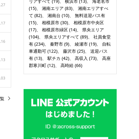
リアすべて
(19)
横浜市
(13)
海老名市
.27
(15)
湘南エリア
(83)
湘南エリアすべ
て
(82)
湘南台
(10)
無料送迎バス有
(15)
相模原市
(30)
相模原市中央区
.17
(17)
相模原市緑区
(14)
県央エリア
(104)
県央エリアすべて
(89)
社員食堂
.16
有
(234)
秦野市
(9)
綾瀬市
(19)
自転
車通勤可
(122)
藤沢市
(25)
送迎バス
有
(13)
駅チカ
(42)
高収入
(73)
高座
.13
郡寒川町
(12)
高時給
(66)
.03
覧