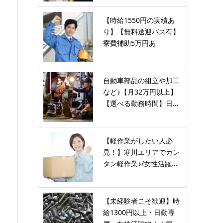
【時給1550円の実績あ
り】【無料送迎バス有】
寮費補助5万円あ
り！？…
自動車部品の組立や加工
など♪【月32万円以上】
【選べる勤務時間】日…
【軽作業がしたい人必
見！】寒川エリアでカン
タン軽作業♪/女性活躍…
【未経験者こそ歓迎】時
給1300円以上・日勤専