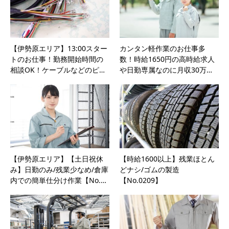
【伊勢原エリア】13:00スター
カンタン軽作業のお仕事多
トのお仕事！勤務開始時間の
数！時給1650円の高時給求人
相談OK！ケーブルなどのピ…
や日勤専属なのに月収30万…
【伊勢原エリア】【土日祝休
【時給1600以上】残業ほとん
み】日勤のみ/残業少なめ/倉庫
どナシ/ゴムの製造
内での簡単仕分け作業【No.…
【No.0209】