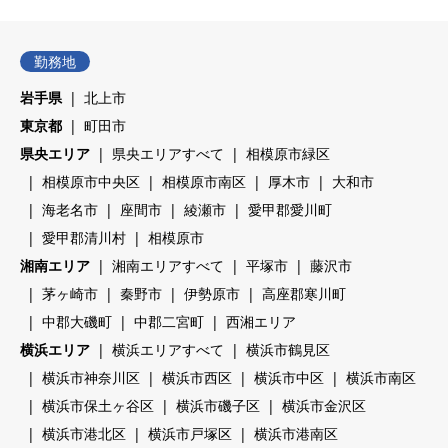
勤務地
岩手県
北上市
東京都
町田市
県央エリア
県央エリアすべて
相模原市緑区
相模原市中央区
相模原市南区
厚木市
大和市
海老名市
座間市
綾瀬市
愛甲郡愛川町
愛甲郡清川村
相模原市
湘南エリア
湘南エリアすべて
平塚市
藤沢市
茅ヶ崎市
秦野市
伊勢原市
高座郡寒川町
中郡大磯町
中郡二宮町
西湘エリア
横浜エリア
横浜エリアすべて
横浜市鶴見区
横浜市神奈川区
横浜市西区
横浜市中区
横浜市南区
横浜市保土ヶ谷区
横浜市磯子区
横浜市金沢区
横浜市港北区
横浜市戸塚区
横浜市港南区