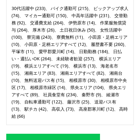
30代活躍中
(233)
バイク通勤可
(215)
ピックアップ求人
(74)
マイカー通勤可
(150)
中高年活躍中
(231)
交替勤
務
(92)
交通費支給
(264)
伊勢原市
(14)
作業服無償貸
与
(264)
厚木市
(26)
土日祝日休み
(50)
女性活躍中
(100)
寮完備
(243)
寮費無料
(11)
小田原・足柄エリア
(10)
小田原・足柄エリアすべて
(12)
履歴書不要
(260)
平塚市
(11)
愛甲郡愛川町
(14)
日勤勤務
(184)
日払
い・週払いOK
(264)
未経験者歓迎
(257)
横浜エリア
(19)
横浜エリアすべて
(19)
横浜市
(13)
海老名市
(15)
湘南エリア
(83)
湘南エリアすべて
(82)
湘南台
(10)
無料送迎バス有
(15)
相模原市
(30)
相模原市中央
区
(17)
相模原市緑区
(14)
県央エリア
(104)
県央エリ
アすべて
(89)
社員食堂有
(234)
秦野市
(9)
綾瀬市
(19)
自転車通勤可
(122)
藤沢市
(25)
送迎バス有
(13)
駅チカ
(42)
高収入
(73)
高座郡寒川町
(12)
高時
給
(66)