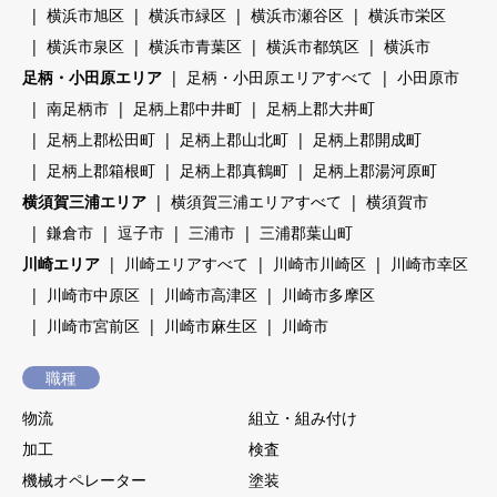
横浜市旭区
横浜市緑区
横浜市瀬谷区
横浜市栄区
横浜市泉区
横浜市青葉区
横浜市都筑区
横浜市
足柄・小田原エリア
足柄・小田原エリアすべて
小田原市
南足柄市
足柄上郡中井町
足柄上郡大井町
足柄上郡松田町
足柄上郡山北町
足柄上郡開成町
足柄上郡箱根町
足柄上郡真鶴町
足柄上郡湯河原町
横須賀三浦エリア
横須賀三浦エリアすべて
横須賀市
鎌倉市
逗子市
三浦市
三浦郡葉山町
川崎エリア
川崎エリアすべて
川崎市川崎区
川崎市幸区
川崎市中原区
川崎市高津区
川崎市多摩区
川崎市宮前区
川崎市麻生区
川崎市
職種
物流
組立・組み付け
加工
検査
機械オペレーター
塗装