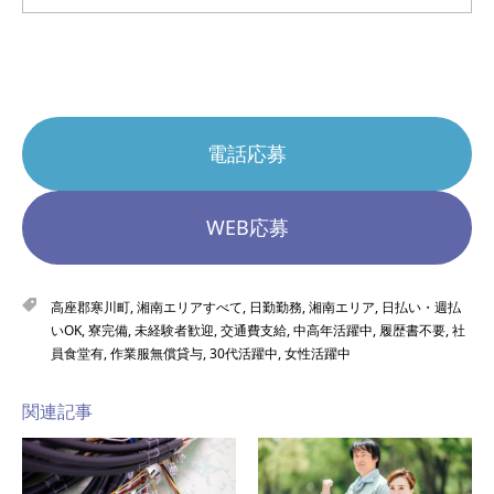
電話応募
WEB応募
高座郡寒川町
,
湘南エリアすべて
,
日勤勤務
,
湘南エリア
,
日払い・週払
いOK
,
寮完備
,
未経験者歓迎
,
交通費支給
,
中高年活躍中
,
履歴書不要
,
社
員食堂有
,
作業服無償貸与
,
30代活躍中
,
女性活躍中
関連記事