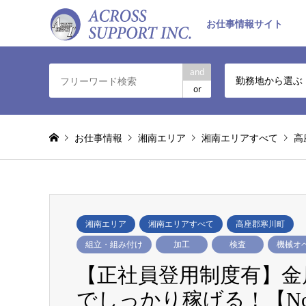
お仕事情報サイト
and
勤務地から選ぶ
or
お仕事情報
湘南エリア
湘南エリアすべて
高
湘南エリア
湘南エリアすべて
高座郡寒川町
組立・組み付け
加工
検査
機械オ
【正社員登用制度有】金属
でしっかり稼げる！【No.