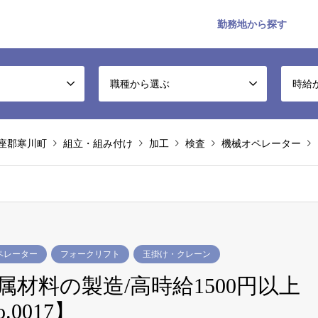
勤務地から探す
職種から選ぶ
時給
座郡寒川町
組立・組み付け
加工
検査
機械オペレーター
ペレーター
フォークリフト
玉掛け・クレーン
材料の製造/高時給1500円以上
0017】