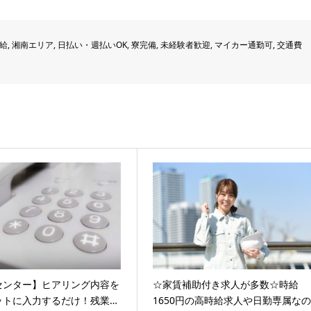
給
,
湘南エリア
,
日払い・週払いOK
,
寮完備
,
未経験者歓迎
,
マイカー通勤可
,
交通費
センター】ヒアリング内容を
☆家賃補助付き求人が多数☆時給
ットに入力するだけ！残業…
1650円の高時給求人や日勤専属なの