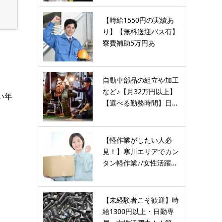
【時給1550円の実績あ
り】【無料送迎バス有】
寮費補助5万円あ
り！？…
自動車部品の組立や加工
など♪【月32万円以上】
い年
【選べる勤務時間】日…
【軽作業がしたい人必
見！】寒川エリアでカン
タン軽作業♪/女性活躍…
【未経験者こそ歓迎】時
給1300円以上・日勤専