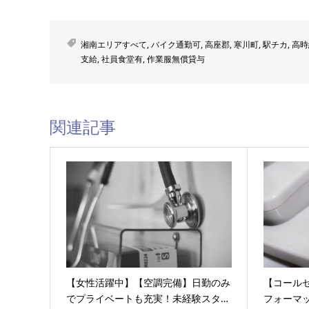
湘南エリアすべて
,
バイク通勤可
,
高座郡
,
寒川町
,
駅チカ
,
高時
支給
,
社員食堂有
,
作業服無償貸与
関連記事
【女性活躍中】【空調完備】日勤のみ
【コール
でプライベートも充実！未経験スタ…
フォーマ