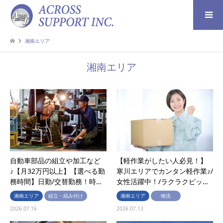
検索
湘南エリア
湘南エリア
自動車部品の組立や加工など
【軽作業がしたい人必見！】
♪【月32万円以上】【選べる勤
寒川エリアでカンタン軽作業♪/
務時間】日勤/交替勤務！時…
女性活躍中！/ラクラクピッ…
湘南エリア
組立・組み付け
湘南エリア
物流
2026.07.16
2026.07.13