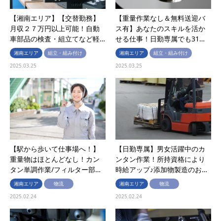
【湘南エリア】【交替勤務】
【重量作業なし＆無料送迎バ
月収２７万円以上可能！自動
ス有】あなたのスキルを活か
車部品の検査・組立てなど軽…
せる仕事！日勤専属でも31…
湘南エリア
組立・組み付け
湘南エリア
組立・組み付け
2025.03.25
2025.03.25
【駅から歩いて仕事場へ！】
【日勤専属】男女活躍中のカ
重量物はほとんどなし！カン
ンタン作業！所持資格により
タン単調作業/フィルター部…
時給アップ♪添加物製造のお…
湘南エリア
物流
湘南エリア
物流
2025.02.24
2025.02.24