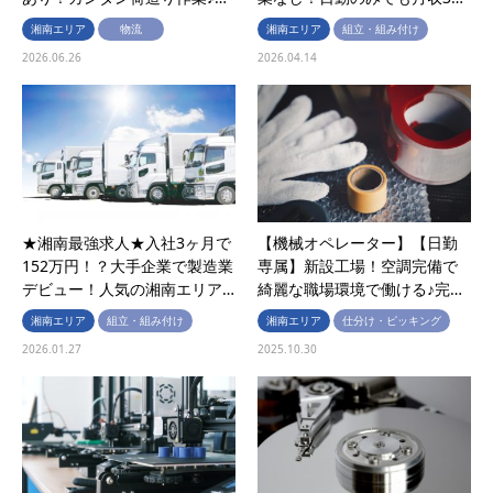
湘南エリア
物流
湘南エリア
組立・組み付け
2026.06.26
2026.04.14
★湘南最強求人★入社3ヶ月で
【機械オペレーター】【日勤
152万円！？大手企業で製造業
専属】新設工場！空調完備で
デビュー！人気の湘南エリア…
綺麗な職場環境で働ける♪完…
湘南エリア
組立・組み付け
湘南エリア
仕分け・ピッキング
2026.01.27
2025.10.30