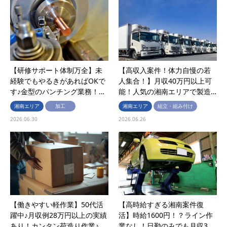
【研修サポート体制万全】未
【高収入案件！体力自慢の若
経験でもやるきがあればOKで
人集合！】月収40万円以上可
す♪金型のパンチング業務！…
能！人気の湘南エリアで製造…
湘南エリア
加工
湘南エリア
組立・組み付け
2026.06.30
2026.06.26
【働きやすい軽作業】50代活
【高時給すぎる湘南案件復
躍中♪月収例28万円以上の実績
活】時給1600円！？ライン作
あり！カンタン荷造り作業♪…
業なし！日勤のみでも月収3…