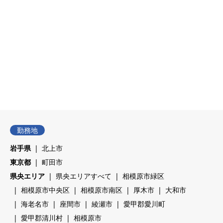
県央エリア
物流
湘南エリア
組立・組み付け
2024.12.24
2024.11.29


勤務地
岩手県
北上市
東京都
町田市
県央エリア
県央エリアすべて
相模原市緑区
相模原市中央区
相模原市南区
厚木市
大和市
海老名市
座間市
綾瀬市
愛甲郡愛川町
愛甲郡清川村
相模原市