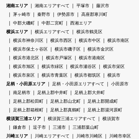
湘南エリア
湘南エリアすべて
平塚市
藤沢市
茅ヶ崎市
秦野市
伊勢原市
高座郡寒川町
中郡大磯町
中郡二宮町
西湘エリア
横浜エリア
横浜エリアすべて
横浜市鶴見区
横浜市神奈川区
横浜市西区
横浜市中区
横浜市南区
横浜市保土ヶ谷区
横浜市磯子区
横浜市金沢区
横浜市港北区
横浜市戸塚区
横浜市港南区
横浜市旭区
横浜市緑区
横浜市瀬谷区
横浜市栄区
横浜市泉区
横浜市青葉区
横浜市都筑区
横浜市
足柄・小田原エリア
足柄・小田原エリアすべて
小田原市
南足柄市
足柄上郡中井町
足柄上郡大井町
足柄上郡松田町
足柄上郡山北町
足柄上郡開成町
足柄上郡箱根町
足柄上郡真鶴町
足柄上郡湯河原町
横須賀三浦エリア
横須賀三浦エリアすべて
横須賀市
鎌倉市
逗子市
三浦市
三浦郡葉山町
川崎エリア
川崎エリアすべて
川崎市川崎区
川崎市幸区