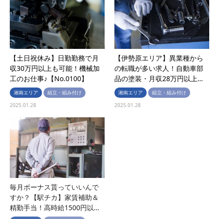
【土日祝休み】日勤勤務で月
【伊勢原エリア】異業種から
収30万円以上も可能！機械加
の転職が多い求人！自動車部
工のお仕事♪【No.0100】
品の塗装・月収28万円以上…
湘南エリア
組立・組み付け
湘南エリア
組立・組み付け
2025.01.28
2025.01.28
毎月ボーナス貰っていいんで
【土日祝休み】【未経験者多
すか？【駅チカ】家賃補助＆
数活躍中】日勤のみで24万円
精勤手当！高時給1500円以…
以上可能/軽作業【No.0022】