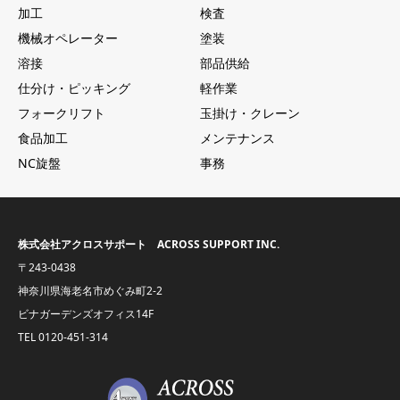
加工
検査
機械オペレーター
塗装
溶接
部品供給
仕分け・ピッキング
軽作業
フォークリフト
玉掛け・クレーン
食品加工
メンテナンス
NC旋盤
事務
株式会社アクロスサポート ACROSS SUPPORT INC.
〒243-0438
神奈川県海老名市めぐみ町2-2
ビナガーデンズオフィス14F
TEL
0120-451-314