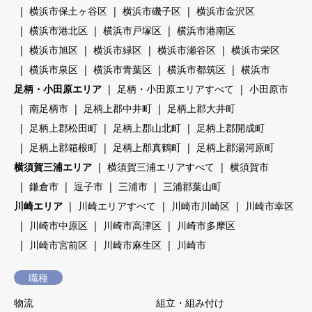
横浜市保土ヶ谷区
横浜市磯子区
横浜市金沢区
横浜市港北区
横浜市戸塚区
横浜市港南区
横浜市旭区
横浜市緑区
横浜市瀬谷区
横浜市栄区
横浜市泉区
横浜市青葉区
横浜市都筑区
横浜市
足柄・小田原エリア
足柄・小田原エリアすべて
小田原市
南足柄市
足柄上郡中井町
足柄上郡大井町
足柄上郡松田町
足柄上郡山北町
足柄上郡開成町
足柄上郡箱根町
足柄上郡真鶴町
足柄上郡湯河原町
横須賀三浦エリア
横須賀三浦エリアすべて
横須賀市
鎌倉市
逗子市
三浦市
三浦郡葉山町
川崎エリア
川崎エリアすべて
川崎市川崎区
川崎市幸区
川崎市中原区
川崎市高津区
川崎市多摩区
川崎市宮前区
川崎市麻生区
川崎市
職種
物流
組立・組み付け