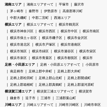
湘南エリア
湘南エリアすべて
平塚市
藤沢市
茅ヶ崎市
秦野市
伊勢原市
高座郡寒川町
中郡大磯町
中郡二宮町
西湘エリア
横浜エリア
横浜エリアすべて
横浜市鶴見区
横浜市神奈川区
横浜市西区
横浜市中区
横浜市南区
横浜市保土ヶ谷区
横浜市磯子区
横浜市金沢区
横浜市港北区
横浜市戸塚区
横浜市港南区
横浜市旭区
横浜市緑区
横浜市瀬谷区
横浜市栄区
横浜市泉区
横浜市青葉区
横浜市都筑区
横浜市
足柄・小田原エリア
足柄・小田原エリアすべて
小田原市
南足柄市
足柄上郡中井町
足柄上郡大井町
足柄上郡松田町
足柄上郡山北町
足柄上郡開成町
足柄上郡箱根町
足柄上郡真鶴町
足柄上郡湯河原町
横須賀三浦エリア
横須賀三浦エリアすべて
横須賀市
鎌倉市
逗子市
三浦市
三浦郡葉山町
川崎エリア
川崎エリアすべて
川崎市川崎区
川崎市幸区