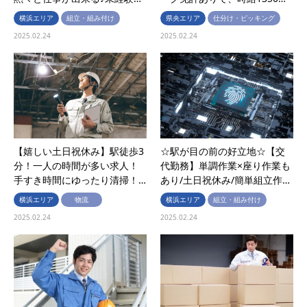
横浜エリア
組立・組み付け
県央エリア
仕分け・ピッキング
2025.02.24
2025.02.24
【嬉しい土日祝休み】駅徒歩3
☆駅が目の前の好立地☆【交
分！一人の時間が多い求人！
代勤務】単調作業×座り作業も
手すき時間にゆったり清掃！…
あり/土日祝休み/簡単組立作…
横浜エリア
物流
横浜エリア
組立・組み付け
2025.02.24
2025.02.24