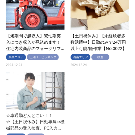
【短期間で超収入】繁忙期突
【土日祝休み】【未経験者多
入につき収入が見込めます！
数活躍中】日勤のみで24万円
住宅内装商品のフォークリフ…
以上可能/軽作業【No.0022】
県央エリア
仕分け・ピッキング
湘南エリア
検査
2024.12.24
2024.12.24
☆車通勤どんとこい！！
【駅徒歩圏内】交替勤務で月
☆【土日祝休み】日勤専属♪/機
31万円以上可能！50代後半の
械部品の受入検査、PC入力…
方まで募集中◎夜勤専属勤務…