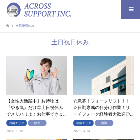
検索
土日祝日休み
土日祝日休み
【女性大活躍中】お持物は
☆急募！フォークリフト！！
『やる気』だけ◎土日祝休み
☆日勤専属の仕分け作業！リ
でメリハリよくお仕事できま…
ーチフォーク経験者大歓迎◎…
湘南エリア
検査
湘南エリア
物流
2026.06.10
2025.04.14