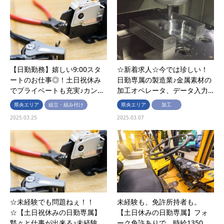
【日勤勤務】嬉しい9:00スタ
☆新着求人☆今では珍しい！
ートのお仕事◎！土日祝休み
日勤専属の製造業♪金属素材の
でプライベートも充実♪カン…
加工オペレータ、データ入力…
県央エリア
組立・組み付け
県央エリア
加工
2025.03.25
2025.03.07
☆未経験でも問題ねぇ！！
未経験も、免許所持者も。
☆【土日祝休みの日勤専属】
【土日休みの日勤専属】フォ
黙々と仕事が出来る♪未経験…
ーク免許ありで、時給1350…