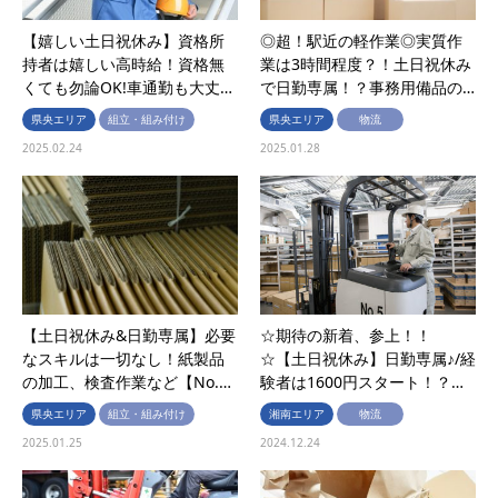
【嬉しい土日祝休み】資格所
◎超！駅近の軽作業◎実質作
持者は嬉しい高時給！資格無
業は3時間程度？！土日祝休み
くても勿論OK!車通勤も大丈…
で日勤専属！？事務用備品の…
県央エリア
組立・組み付け
県央エリア
物流
2025.02.24
2025.01.28
【土日祝休み&日勤専属】必要
☆期待の新着、参上！！
なスキルは一切なし！紙製品
☆【土日祝休み】日勤専属♪/経
の加工、検査作業など【No.…
験者は1600円スタート！？…
県央エリア
組立・組み付け
湘南エリア
物流
2025.01.25
2024.12.24