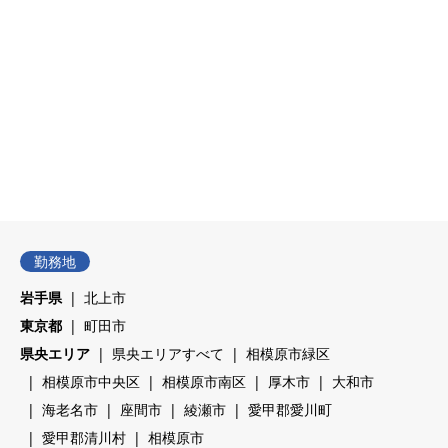
県央エリア
組立・組み付け
県央エリア
検査
2024.04.16
2024.02.16


勤務地
岩手県
北上市
東京都
町田市
県央エリア
県央エリアすべて
相模原市緑区
相模原市中央区
相模原市南区
厚木市
大和市
海老名市
座間市
綾瀬市
愛甲郡愛川町
愛甲郡清川村
相模原市